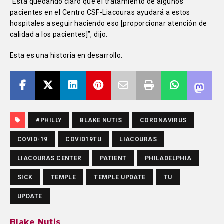
“Está quedando claro que el tratamiento de algunos
pacientes en el Centro CSF-Liacouras ayudará a estos
hospitales a seguir haciendo eso [proporcionar atención de
calidad a los pacientes]”, dijo.
Esta es una historia en desarrollo.
#PHILLY
BLAKE NUTIS
CORONAVIRUS
COVID-19
COVID19TU
LIACOURAS
LIACOURAS CENTER
PATIENT
PHILADELPHIA
SICK
TEMPLE
TEMPLE UPDATE
TU
UPDATE
Blake Nutis